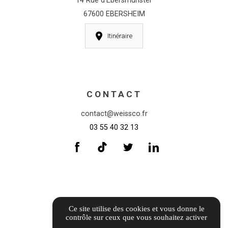
14 Rue d'Ebersmunster
67600 EBERSHEIM
Itinéraire
CONTACT
contact@weissco.fr
03 55 40 32 13
INFORMATIONS
Ce site utilise des cookies et vous donne le
contrôle sur ceux que vous souhaitez activer
Informations complémentaires